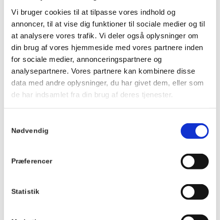
Vi kan desværre ikke tage hensyn til allergier.
Vi bruger cookies til at tilpasse vores indhold og
annoncer, til at vise dig funktioner til sociale medier og til
at analysere vores trafik. Vi deler også oplysninger om
din brug af vores hjemmeside med vores partnere inden
for sociale medier, annonceringspartnere og
analysepartnere. Vores partnere kan kombinere disse
Info
data med andre oplysninger, du har givet dem, eller som
Tilmelding
de har indsamlet fra din brug af deres tjenester.
Dato:
Prisen er 185 kr. pr.
person og bestilles
16. december 2025
Samtykkevalg
til min. 2 personer pr.
Tidspunkt:
Nødvendig
reservation.
15:00 - 17:00
Traktementet
forudbetales ved
Præferencer
Serie:
reservation og kan
Jule-afternoon tea
ikke annulleres eller
Statistik
ændres.
Pris:
DKK 185,00