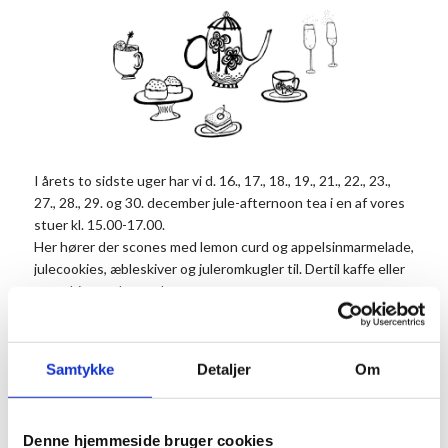
I årets to sidste uger har vi d. 16., 17., 18., 19., 21., 22., 23.,
27., 28., 29. og 30. december jule-afternoon tea i en af vores
stuer kl. 15.00-17.00.
Her hører der scones med lemon curd og appelsinmarmelade,
julecookies, æbleskiver og juleromkugler til. Dertil kaffe eller
te og hjemmelavet gløgg
Pris: 185 kr. pr. person og bestilles til min. 2 personer.
Traktementet skal bestilles dagen før, det skal forudbetales
Samtykke
Detaljer
Om
ved reservation og kan ikke annulleres eller ændres.
Minimum 24 timers annullering, da kokkene allerede her går
igang med bagværket.
Denne hjemmeside bruger cookies