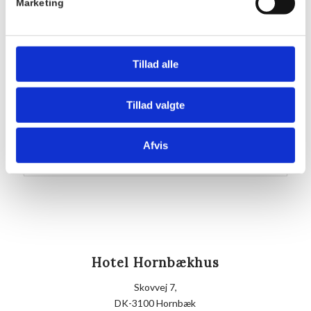
Marketing
TILMELD
Sted
Tillad alle
Hornbækhus
Skovvej 7
3100
Hornbæk
Tillad valgte
Telefon
Afvis
+4549700169
Hotel Hornbækhus
Skovvej 7,
DK-3100 Hornbæk