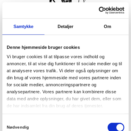
Samtykke
Detaljer
Om
Løb med Hornbæks hyggeligste løbefamilie hver tirsdag og
Denne hjemmeside bruger cookies
torsdag
Alle er velkomne uanset niveau.
Vi bruger cookies til at tilpasse vores indhold og
annoncer, til at vise dig funktioner til sociale medier og til
Vi mødes ved trappen foran Hornbækhus ca. 5 min før, hvor
at analysere vores trafik. Vi deler også oplysninger om
en repræsentant fra Løbeklubben tager imod.
din brug af vores hjemmeside med vores partnere inden
Bagefter er der kaffe og morgenbolle på Hornbækhus.
for sociale medier, annonceringspartnere og
Det er gratis at deltage, og tilmelding er ikke nødvendig.
analysepartnere. Vores partnere kan kombinere disse
Vi glæder os til at løbe med dig.
data med andre oplysninger, du har givet dem, eller som
de har indsamlet fra din brug af deres tjenester.
Info
Sted
Samtykkevalg
Hornbækhus
Dato:
Nødvendig