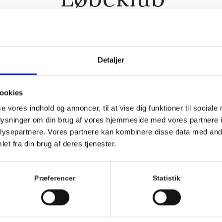
21. juli 2026, 9:00
-
10:00
Detaljer
ookies
se vores indhold og annoncer, til at vise dig funktioner til sociale
oplysninger om din brug af vores hjemmeside med vores partnere i
ysepartnere. Vores partnere kan kombinere disse data med andr
et fra din brug af deres tjenester.
Præferencer
Statistik
Løb med Hornbæks hyggeligste løbefamilie hver tirs
Alle er velkomne uanset niveau.
Vi mødes ved trappen foran Hornbækhus ca. 5 min fø