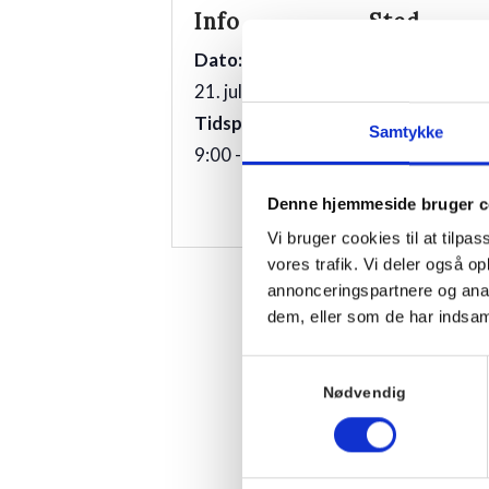
Info
Sted
Hornbækhus
Dato:
Skovvej 7
21. juli 2026
3100
Hornbæk
Tidspunkt:
Samtykke
9:00 - 10:00
Telefon
+4549700169
Denne hjemmeside bruger c
Vi bruger cookies til at tilpas
vores trafik. Vi deler også 
annonceringspartnere og anal
dem, eller som de har indsaml
Samtykkevalg
Nødvendig