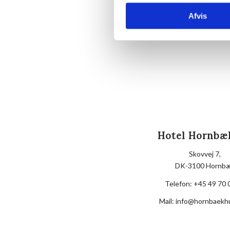
Afvis
Hotel Hornbæ
Skovvej 7,
DK-3100 Hornb
Telefon:
+45 49 70 
Mail:
info@hornbaekh