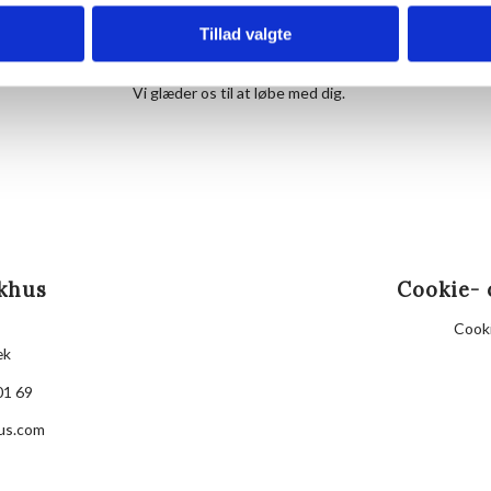
tager imod.
Bagefter er der kaffe og morgenbolle på Hornbækhu
Tillad valgte
Det er gratis at deltage, og tilmelding er ikke nødven
Vi glæder os til at løbe med dig.
khus
Cookie- 
Cooki
æk
01 69
us.com