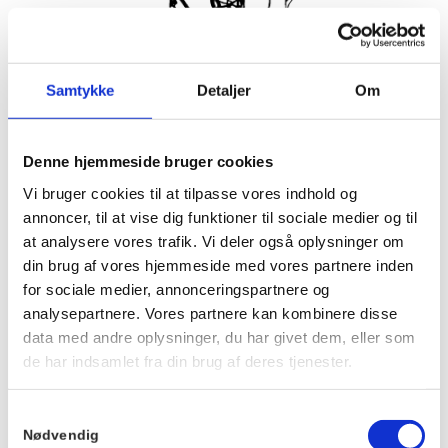
Samtykke
Detaljer
Om
Løb med Hornbæks hyggeligste løbefamilie hver tirsdag og
Denne hjemmeside bruger cookies
torsdag
Alle er velkomne uanset niveau.
Vi bruger cookies til at tilpasse vores indhold og
annoncer, til at vise dig funktioner til sociale medier og til
Vi mødes ved trappen foran Hornbækhus ca. 5 min før, hvor
at analysere vores trafik. Vi deler også oplysninger om
en repræsentant fra Løbeklubben tager imod.
din brug af vores hjemmeside med vores partnere inden
Bagefter er der kaffe og morgenbolle på Hornbækhus.
for sociale medier, annonceringspartnere og
Det er gratis at deltage, og tilmelding er ikke nødvendig.
analysepartnere. Vores partnere kan kombinere disse
Vi glæder os til at løbe med dig.
data med andre oplysninger, du har givet dem, eller som
de har indsamlet fra din brug af deres tjenester.
Info
Sted
Samtykkevalg
Hornbækhus
Dato:
Nødvendig