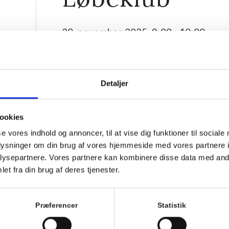
20. november 2025, 9:00
-
10:00
Detaljer
ookies
se vores indhold og annoncer, til at vise dig funktioner til sociale
oplysninger om din brug af vores hjemmeside med vores partnere i
ysepartnere. Vores partnere kan kombinere disse data med andr
et fra din brug af deres tjenester.
Løb med Hornbæks hyggeligste løbefamilie!
Vi løber sammen hver tirsdag og torsdag og hjælpes a
Præferencer
Statistik
alle er med.
ALLE er velkomne, uanset om du har løbet din 25. mar