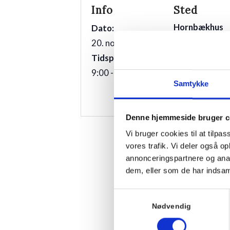
Info
Sted
Hornbækhus
Dato:
Skovvej 7
20. november 2025
3100
Hornbæk
Tidspunkt:
9:00 - 10:00
Telefon
Samtykke
+4549700169
Denne hjemmeside bruger c
Vi bruger cookies til at tilpas
vores trafik. Vi deler også 
annonceringspartnere og anal
dem, eller som de har indsaml
Samtykkevalg
Nødvendig