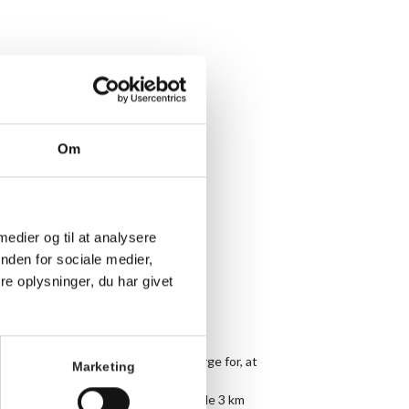
Om
 medier og til at analysere
nden for sociale medier,
e oplysninger, du har givet
lle med at holde gejsten højt og sørge for, at
Marketing
athon eller først lige er nået op på de 3 km