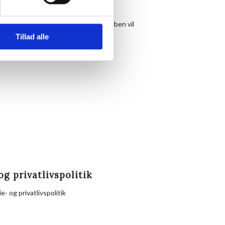
, hvor en repræsentant fra løbeklubben vil
Tillad alle
s.
og privatlivspolitik
e- og privatlivspolitik