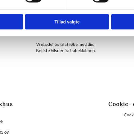
uden at holde pause.
Vi mødes ved trappen foran Hornbækhus ca. 5 min før
tage imod.
Tillad valgte
Bagefter er der kaffe og morgenbolle på Hornbækhu
Det er gratis at deltage. Du møder bare op.
Vi glæder os til at løbe med dig.
Bedste hilsner fra Løbeklubben.
khus
Cookie- 
Cooki
æk
01 69