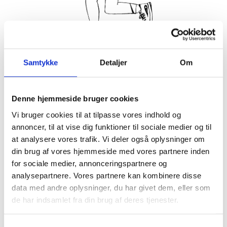
Samtykke
Detaljer
Om
Løb med Hornbæks hyggeligste løbefamilie!
Vi løber sammen hver tirsdag og torsdag og hjælpes alle med
at holde gejsten højt og sørge for, at alle er med.
Denne hjemmeside bruger cookies
ALLE er velkomne, uanset om du har løbet din 25. marathon
Vi bruger cookies til at tilpasse vores indhold og
eller først lige er nået op på de 3 km uden at holde pause.
annoncer, til at vise dig funktioner til sociale medier og til
Vi mødes ved trappen foran Hornbækhus ca. 5 min før, hvor
at analysere vores trafik. Vi deler også oplysninger om
en repræsentant fra løbeklubben vil tage imod.
din brug af vores hjemmeside med vores partnere inden
Bagefter er der kaffe og morgenbolle på Hornbækhus.
for sociale medier, annonceringspartnere og
Det er gratis at deltage. Du møder bare op.
analysepartnere. Vores partnere kan kombinere disse
data med andre oplysninger, du har givet dem, eller som
Vi glæder os til at løbe med dig.
de har indsamlet fra din brug af deres tjenester.
Bedste hilsner fra Løbeklubben.