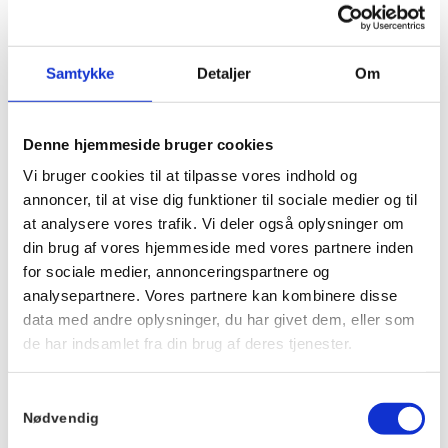
Løb med Hornbæks hyggeligste løbefamilie!
Vi løber sammen hver tirsdag og torsdag og hjælpes alle med
Samtykke
Detaljer
Om
at holde gejsten højt og sørge for, at alle er med.
ALLE er velkomne, uanset om du har løbet din 25. marathon
eller først lige er nået op på de 3 km uden at holde pause.
Denne hjemmeside bruger cookies
Vi mødes ved trappen foran Hornbækhus ca. 5 min før, hvor
Vi bruger cookies til at tilpasse vores indhold og
en repræsentant fra løbeklubben vil tage imod.
annoncer, til at vise dig funktioner til sociale medier og til
Bagefter er der kaffe og morgenbolle på Hornbækhus.
at analysere vores trafik. Vi deler også oplysninger om
Det er gratis at deltage. Du møder bare op.
din brug af vores hjemmeside med vores partnere inden
for sociale medier, annonceringspartnere og
Vi glæder os til at løbe med dig.
Bedste hilsner fra Løbeklubben.
analysepartnere. Vores partnere kan kombinere disse
data med andre oplysninger, du har givet dem, eller som
de har indsamlet fra din brug af deres tjenester.
Info
Sted
Hornbækhus
Samtykkevalg
Dato:
Nødvendig
Skovvej 7
19. november