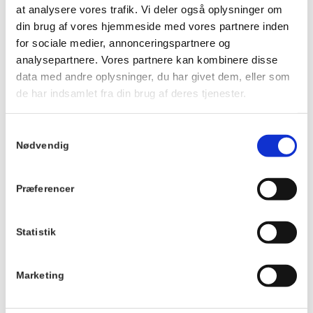
koncerten, kan du se menuen og reservere pladser
HER
.
at analysere vores trafik. Vi deler også oplysninger om
Det vil være muligt at købe drikkevarer i Strandbaren.
din brug af vores hjemmeside med vores partnere inden
Vi glæder os til et se dig til en aften med musik under åben
for sociale medier, annonceringspartnere og
himmel.
analysepartnere. Vores partnere kan kombinere disse
data med andre oplysninger, du har givet dem, eller som
Info
Tilmelding
de har indsamlet fra din brug af deres tjenester.
Dato:
Ingen tilmelding. Alle
er velkomne.
3. juli 2026
Samtykkevalg
Tidspunkt:
Nødvendig
20:00 - 22:00
Præferencer
Serie:
Musik på Villa
Strand med Victor
Statistik
Isle
Marketing
Pris:
Gratis