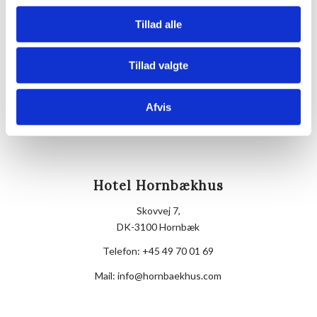
Sted
Tillad alle
Villa Strand
Kystvej 12
3100
Tillad valgte
Afvis
Hotel Hornbækhus
Skovvej 7,
DK-3100 Hornbæk
Telefon:
+45 49 70 01 69
Mail:
info@hornbaekhus.com