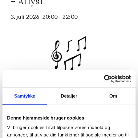
– Aflyst
3. juli 2026, 20:00
-
22:00
Kom med til udendørs koncert i haven på Villa Stranden, når
trioen Olsen, Madsen & Andersen sørger for en swingende
Samtykke
Detaljer
Om
aften med musik “from back then.”
Trioens repertoire går somme tider et helt århundrede
Denne hjemmeside bruger cookies
tilbage, men er et bevis på, at genren stadig er i live.
Vi bruger cookies til at tilpasse vores indhold og
Ønsker du at deltage i fællesspisning kl. 19.00 inden
annoncer, til at vise dig funktioner til sociale medier og til