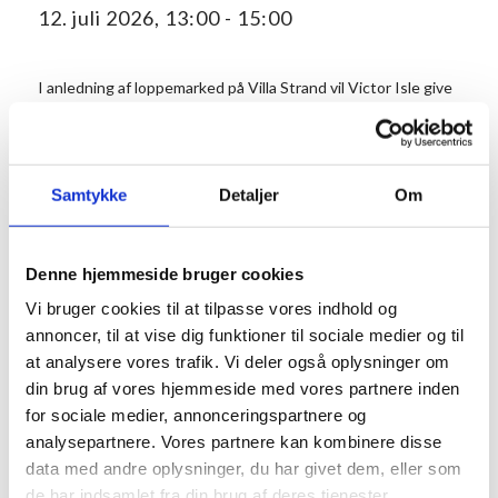
12. juli 2026, 13:00
-
15:00
I anledning af loppemarked på Villa Strand vil Victor Isle give
koncert i haven på Villa Strand.
Victor fortolker kendte danske og udenlandske sange.
Tag et tæppe under armen og nyd en eftermiddag i haven på
Samtykke
Detaljer
Om
Villa Strand, hvor du kan gå på jagt i dagens loppestande.
Det vil være muligt at købe drikkevarer i Strandbaren.
Denne hjemmeside bruger cookies
Vi bruger cookies til at tilpasse vores indhold og
Info
Tilmelding
annoncer, til at vise dig funktioner til sociale medier og til
Dato:
at analysere vores trafik. Vi deler også oplysninger om
Det er gratis at
din brug af vores hjemmeside med vores partnere inden
deltage, og
12. juli 2026
for sociale medier, annonceringspartnere og
tilmelding er ikke
Tidspunkt:
analysepartnere. Vores partnere kan kombinere disse
nødvendig.
13:00 - 15:00
data med andre oplysninger, du har givet dem, eller som
de har indsamlet fra din brug af deres tjenester.