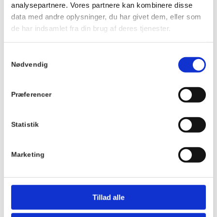
analysepartnere. Vores partnere kan kombinere disse
Dato:
Det er gratis at
data med andre oplysninger, du har givet dem, eller som
deltage, men
6. august 2026
de har indsamlet fra din brug af deres tjenester.
tilmelding er
Tidspunkt:
nødvendig.
14:00 - 16:00
Samtykkevalg
Nødvendig
Serie:
TILMELD
Petanque på Villa
Præferencer
Strand
Pris:
Statistik
Gratis
Sted
Marketing
Villa Strand
Kystvej 12
3100
Tillad alle