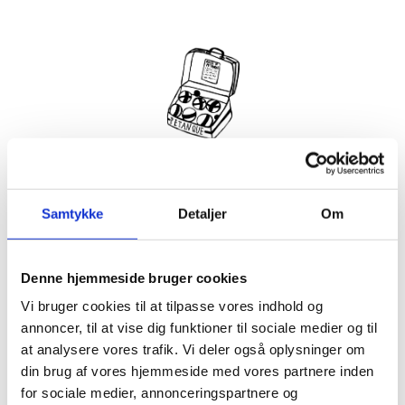
Hver torsdag i juli og august kl. 14.00 – 16.00 kan du prøve
kræfter med petanque i haven på Villa Strand.
Samtykke
Detaljer
Om
Kom og dyst med en ven, du ikke har mødt endnu, eller din
faste sportskammerat.
Alle niveauer og aldersgrupper er velkomne, og spillet er
Denne hjemmeside bruger cookies
både for husets gæster og gæster uden for huset.
Vi bruger cookies til at tilpasse vores indhold og
Det er gratis at deltage, men tilmelding er nødvendig.
annoncer, til at vise dig funktioner til sociale medier og til
Joe fra Hornbæk Petanque vil guide dig igennem spillet.
at analysere vores trafik. Vi deler også oplysninger om
I tilfælde af regn aflyses arrangementet.
din brug af vores hjemmeside med vores partnere inden
Info
for sociale medier, annonceringspartnere og
Tilmelding