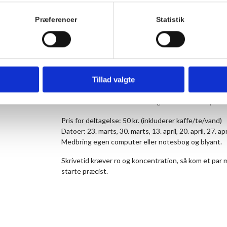
Måske er det et arbejdsprojekt, du har brug for at få 
Præferencer
Statistik
LinkedIn-opslag eller en bog, du drømmer om at få ud
arbejder på. Måske ikke. Det vigtigste er, at du ud
dig bedst.
For bordenden sidder Karin Zastrow, som selv er forf
Karin indleder med en kort afspænding og sørger for, a
Tillad valgte
gange 45 minutter og holdt 15 minutters pause.
Vi skriver sammen hver mandag kl. 16.00-18.00 på Ho
Pris for deltagelse: 50 kr. (inkluderer kaffe/te/vand)
Datoer: 23. marts, 30. marts, 13. april, 20. april, 27. april
Medbring egen computer eller notesbog og blyant.
Skrivetid kræver ro og koncentration, så kom et par m
starte præcist.