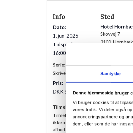
Info
Sted
Hotel Hornbæ
Dato:
Skovvej 7
1. juni 2026
3100
Hornbæk
Tidspunkt:
16:00 - 18:00
Serie:
Skrivetid
Samtykke
Pris:
DKK 50,00
Denne hjemmeside bruger c
Vi bruger cookies til at tilpas
Tilmelding
vores trafik. Vi deler også 
Tilmeldingen er bindende, og vi har de
annonceringspartnere og anal
ikke mulighed for at refundere beløbet
dem, eller som de har indsaml
afbud.