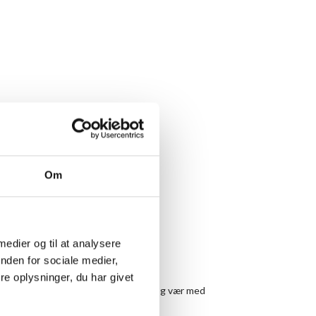
Om
 medier og til at analysere
nden for sociale medier,
e oplysninger, du har givet
de i gang med et skriveprojekt, så kom og vær med