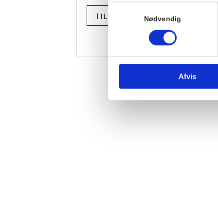
Samtykkevalg
TILMELD
Nødvendig
Afvis