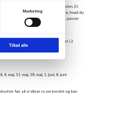
skrevet. Noter til din egen selvrefleksion. Et
Marketing
 i verden. Måske fortæller du os andre, hvad du
nytter skriveatmosfæren sådan som det passer
atter.
t du i løbet af de to timer får skrevet i 2
Tillad alle
rnbækhus i biblioteket.
, 4. maj, 11. maj, 18. maj, 1. juni, 8. juni
inutter før, så vi sikrer ro om bordet og kan