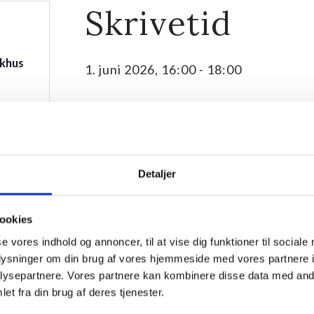
Skrivetid
khus
1. juni 2026, 16:00
-
18:00
Detaljer
ookies
se vores indhold og annoncer, til at vise dig funktioner til sociale
oplysninger om din brug af vores hjemmeside med vores partnere i
sværre
ysepartnere. Vores partnere kan kombinere disse data med andr
 ved
Vil du gerne i gang med at skrive, eller er du allere
et fra din brug af deres tjenester.
til skrivetid hos os.