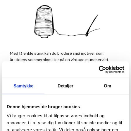
Med få enkle sting kan du brodere små motiver som
årstidens sommerblomster på en vintage mundserviet.
Alle kan være med, også dig der ikke har broderet tidligere,
børn fra 8 år er også meget velkomne sammen med en
voksen.
Samtykke
Detaljer
Om
Der vil være alle de materialer, du har brug for, men vil du
gerne brodere på en dug eller andet, eller vil du anvende
Denne hjemmeside bruger cookies
bestemt stof eller garn, er du selvfølgelig velkommen til at
medbringe det.
Vi bruger cookies til at tilpasse vores indhold og
annoncer, til at vise dig funktioner til sociale medier og til
Arrangementsafvikler: Bente Halkjær
at analysere vores trafik. Vi deler også oplysninger om