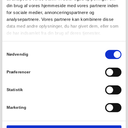
din brug af vores hjemmeside med vores partnere inden
for sociale medier, annonceringspartnere og
analysepartnere. Vores partnere kan kombinere disse
Info
data med andre oplysninger, du har givet dem, eller som
Tilmelding
de har indsamlet fra din brug af deres tjenester.
Dato:
Tilmeldingen er
bindende, og vi har
27. juni 2026
Samtykkevalg
desværre ikke
Tidspunkt:
Nødvendig
mulighed for at
13:00 - 15:00
refundere beløbet
Pris:
ved afbud.
Præferencer
DKK 100,00
TILMELD
Statistik
Sted
Marketing
Hornbækhus
Skovvej 7
3100
Hornbæk