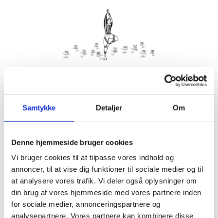
Kom med morgenhår og tag din nabo eller bedste ven under
armen og vær med til yoga i haven på Villa Strand.
Samtykke
Detaljer
Om
Husk din yogamåtte.
Kom gerne 15 minutter før, så du kan finde dig til rette.
Denne hjemmeside bruger cookies
Hvis det er dårligt vejr, er vi indendørs på Villa Strand eller
Hornbækhus.
Vi bruger cookies til at tilpasse vores indhold og
annoncer, til at vise dig funktioner til sociale medier og til
at analysere vores trafik. Vi deler også oplysninger om
din brug af vores hjemmeside med vores partnere inden
for sociale medier, annonceringspartnere og
Info
Tilmelding
analysepartnere. Vores partnere kan kombinere disse