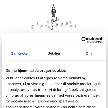
Kom med morgenhår og tag din nabo eller bedste ven under
armen og vær med til yoga i haven på Villa Strand.
Samtykke
Detaljer
Om
Husk din yogamåtte.
Kom gerne 15 minutter før, så du kan finde dig til rette.
Denne hjemmeside bruger cookies
Hvis det er dårligt vejr, er vi indendørs på Villa Strand eller
Hornbækhus.
Vi bruger cookies til at tilpasse vores indhold og
annoncer, til at vise dig funktioner til sociale medier og til
at analysere vores trafik. Vi deler også oplysninger om
din brug af vores hjemmeside med vores partnere inden
for sociale medier, annonceringspartnere og
Info
Tilmelding
analysepartnere. Vores partnere kan kombinere disse