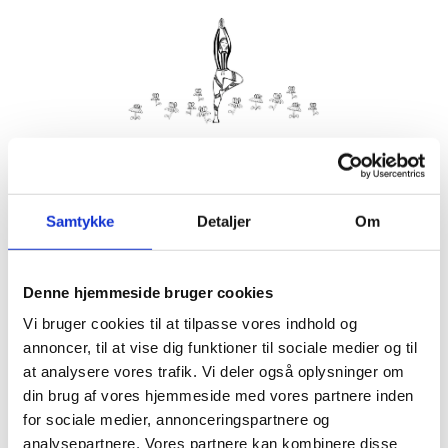
Kom med morgenhår og tag din nabo eller bedste ven under
armen og vær med til yoga i haven på Villa Strand.
Samtykke
Detaljer
Om
Husk din yogamåtte.
Kom gerne 15 minutter før, så du kan finde dig til rette.
Denne hjemmeside bruger cookies
Hvis det er dårligt vejr, er vi indendørs på Villa Strand eller
Hornbækhus.
Vi bruger cookies til at tilpasse vores indhold og
annoncer, til at vise dig funktioner til sociale medier og til
at analysere vores trafik. Vi deler også oplysninger om
din brug af vores hjemmeside med vores partnere inden
for sociale medier, annonceringspartnere og
Info
Tilmelding
analysepartnere. Vores partnere kan kombinere disse