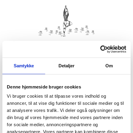
Kom med morgenhår og tag din nabo eller bedste ven under
armen og vær med til yoga i haven på Villa Strand.
Samtykke
Detaljer
Om
Husk din yogamåtte.
Kom gerne 15 minutter før, så du kan finde dig til rette.
Denne hjemmeside bruger cookies
Hvis det er dårligt vejr, er vi indendørs på Villa Strand eller
Hornbækhus.
Vi bruger cookies til at tilpasse vores indhold og
annoncer, til at vise dig funktioner til sociale medier og til
at analysere vores trafik. Vi deler også oplysninger om
din brug af vores hjemmeside med vores partnere inden
for sociale medier, annonceringspartnere og
Info
Tilmelding
analysepartnere. Vores partnere kan kombinere disse