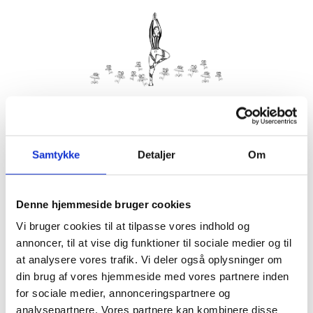
Kom med morgenhår og tag din nabo eller bedste ven under
armen og vær med til yoga i haven på Villa Strand.
Samtykke
Detaljer
Om
Husk din yogamåtte.
Kom gerne 15 minutter før, så du kan finde dig til rette.
Denne hjemmeside bruger cookies
Hvis det er dårligt vejr, er vi indendørs på Villa Strand eller
Hornbækhus.
Vi bruger cookies til at tilpasse vores indhold og
annoncer, til at vise dig funktioner til sociale medier og til
at analysere vores trafik. Vi deler også oplysninger om
din brug af vores hjemmeside med vores partnere inden
for sociale medier, annonceringspartnere og
Info
Tilmelding
analysepartnere. Vores partnere kan kombinere disse