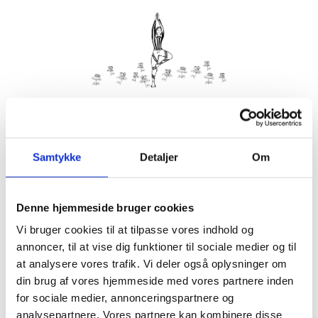
Kom med morgenhår og tag din nabo eller bedste ven under
armen og vær med til yoga i haven på Villa Strand.
Samtykke
Detaljer
Om
Husk din yogamåtte.
Kom gerne 15 minutter før, så du kan finde dig til rette.
Denne hjemmeside bruger cookies
Hvis det er dårligt vejr, er vi indendørs på Villa Strand eller
Hornbækhus.
Vi bruger cookies til at tilpasse vores indhold og
annoncer, til at vise dig funktioner til sociale medier og til
at analysere vores trafik. Vi deler også oplysninger om
din brug af vores hjemmeside med vores partnere inden
for sociale medier, annonceringspartnere og
Info
Tilmelding
analysepartnere. Vores partnere kan kombinere disse