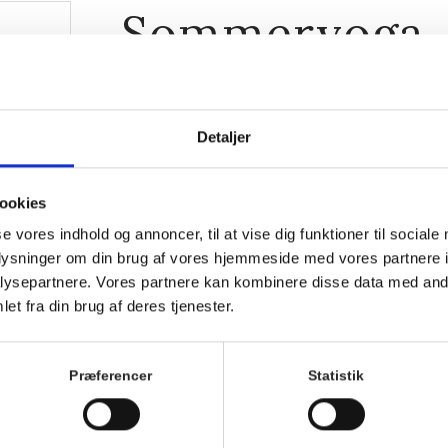
Sommeryoga
2. august 2026, 9:00
-
10:00
Detaljer
ookies
se vores indhold og annoncer, til at vise dig funktioner til sociale
oplysninger om din brug af vores hjemmeside med vores partnere i
ysepartnere. Vores partnere kan kombinere disse data med andr
et fra din brug af deres tjenester.
Præferencer
Statistik
sværre
 ved
Kom med morgenhår og tag din nabo eller bedste ven
Villa Strand.