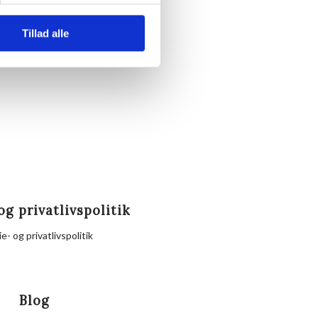
te.
Tillad alle
nd eller Hornbækhus.
og privatlivspolitik
e- og privatlivspolitik
Blog