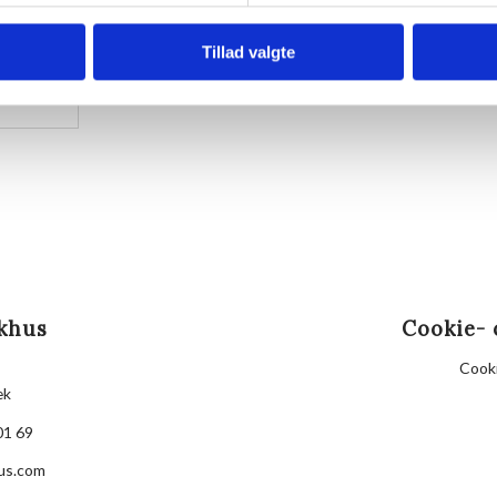
Husk din yogamåtte.
Kom gerne 15 minutter før, så du kan finde dig til ret
Tillad valgte
Hvis det er dårligt vejr, er vi indendørs på Villa Stra
khus
Cookie- 
Cooki
æk
01 69
us.com