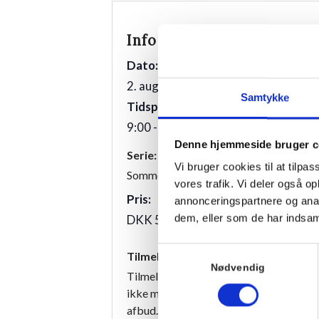
Info
Sted
Villa Strand
Dato:
Kystvej 12
2. august 2026
Samtykke
3100
Tidspunkt:
9:00 - 10:00
Denne hjemmeside bruger c
Serie:
Vi bruger cookies til at tilpas
Sommeryoga
vores trafik. Vi deler også 
Pris:
annonceringspartnere og anal
dem, eller som de har indsaml
DKK 50,00
Samtykkevalg
Tilmelding
Nødvendig
Tilmeldingen er bindende, og vi har de
ikke mulighed for at refundere beløbet
afbud.