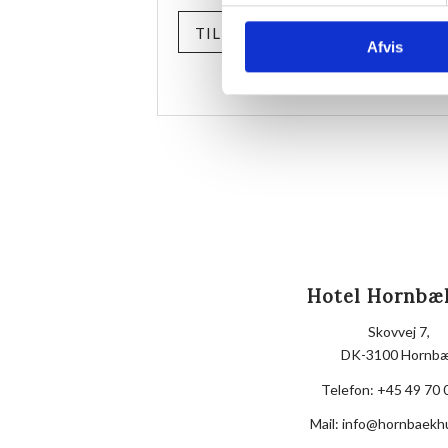
TILMELD
Afvis
Hotel Hornbæ
Skovvej 7,
DK-3100 Hornb
Telefon:
+45 49 70 
Mail:
info@hornbaekh