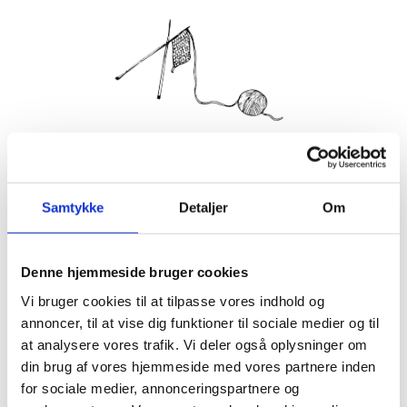
Hver mandag og torsdag inviterer vi indenfor til strik og
hækling i en af stuerne. Strikkecaféen er et samlingspunkt
Samtykke
Detaljer
Om
for alle der synes, det er hyggeligt at mødes og strikke
sammen med andre, og det koster ingenting at være med.
Tilmelding er dog nødvendig.
Vi byder på en kop kaffe og te.
Denne hjemmeside bruger cookies
Vi bruger cookies til at tilpasse vores indhold og
annoncer, til at vise dig funktioner til sociale medier og til
Info
at analysere vores trafik. Vi deler også oplysninger om
TILMELD
Dato:
din brug af vores hjemmeside med vores partnere inden
for sociale medier, annonceringspartnere og
27. november