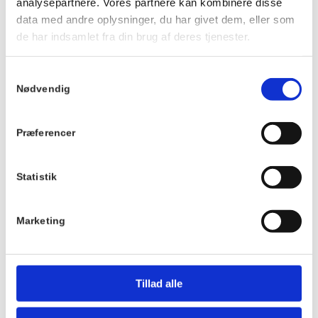
analysepartnere. Vores partnere kan kombinere disse
2025
data med andre oplysninger, du har givet dem, eller som
Tidspunkt:
de har indsamlet fra din brug af deres tjenester.
18:00 - 20:00
Serie:
Samtykkevalg
Nødvendig
Strikke Café
Pris:
Præferencer
Gratis
Sted
Statistik
Hornbækhus
Skovvej 7
3100
Hornbæk
Marketing
Telefon
+4549700169
Tillad alle