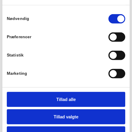
Strikke Café
Samtykkevalg
Pris:
Nødvendig
Gratis
Sted
Præferencer
Hornbækhus
Skovvej 7
3100
Hornbæk
Statistik
Telefon
Marketing
+4549700169
Tillad alle
Tillad valgte
Hotel Hornbækhus