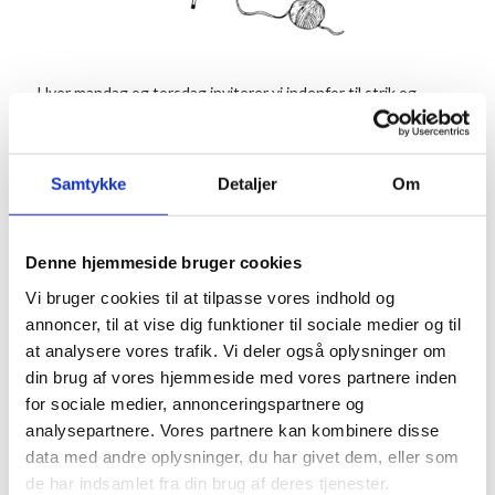
Hver mandag og torsdag inviterer vi indenfor til strik og
hækling i en af stuerne. Strikkecaféen er et samlingspunkt
for alle der synes, det er hyggeligt at mødes og strikke
sammen med andre, og det koster ingenting at være med.
Samtykke
Detaljer
Om
Tilmelding er dog nødvendig.
Vi byder på en kop kaffe og te.
Denne hjemmeside bruger cookies
Info
Vi bruger cookies til at tilpasse vores indhold og
TILMELD
annoncer, til at vise dig funktioner til sociale medier og til
Dato:
at analysere vores trafik. Vi deler også oplysninger om
1. april 2027
din brug af vores hjemmeside med vores partnere inden
Tidspunkt:
for sociale medier, annonceringspartnere og
18:00 - 20:00
analysepartnere. Vores partnere kan kombinere disse
data med andre oplysninger, du har givet dem, eller som
Serie:
de har indsamlet fra din brug af deres tjenester.