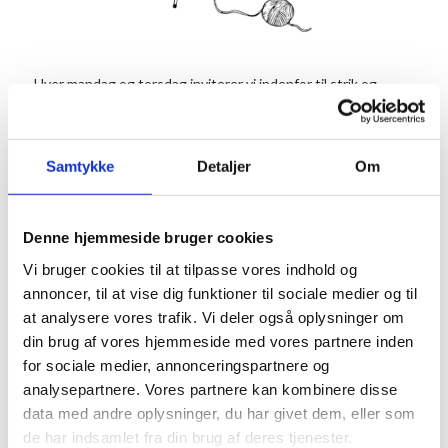
Hver mandag og torsdag inviterer vi indenfor til strik og
hækling i en af stuerne. Strikkecaféen er et samlingspunkt
for alle der synes, det er hyggeligt at mødes og strikke
sammen med andre, og det koster ingenting at være med.
Samtykke
Detaljer
Om
Tilmelding er dog nødvendig.
Vi byder på en kop kaffe og te.
Denne hjemmeside bruger cookies
Info
Vi bruger cookies til at tilpasse vores indhold og
TILMELD
annoncer, til at vise dig funktioner til sociale medier og til
Dato:
at analysere vores trafik. Vi deler også oplysninger om
3. juni 2027
din brug af vores hjemmeside med vores partnere inden
Tidspunkt:
for sociale medier, annonceringspartnere og
18:00 - 20:00
analysepartnere. Vores partnere kan kombinere disse
data med andre oplysninger, du har givet dem, eller som
Serie:
de har indsamlet fra din brug af deres tjenester.