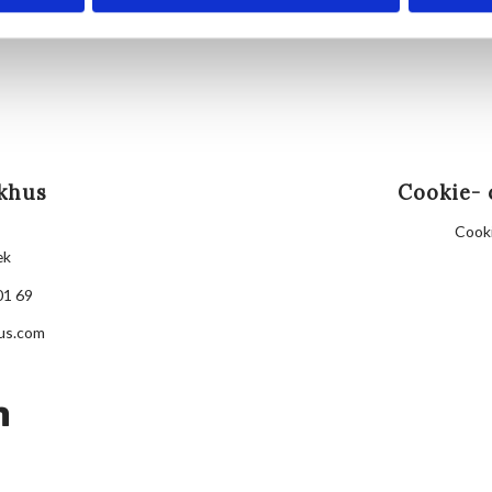
khus
Cookie- 
Cooki
æk
01 69
us.com
kedin