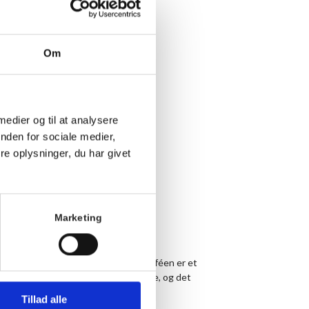
 af begivenheder
(Se alle)
Om
 medier og til at analysere
nden for sociale medier,
e oplysninger, du har givet
Marketing
 og hækling i en af stuerne. Strikkecaféen er et
at mødes og strikke sammen med andre, og det
vendig.
Tillad alle