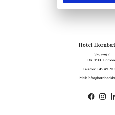
Hotel Hornbæ
Skovvej 7,
DK-3100 Hornb
Telefon:
+45 49 70 
Mail:
info@hornbaekh
facebook
instagram
lin