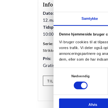
Info
Sted
Hornbækhus
Dato:
Skovvej 7
Samtykke
12. maj 2025
3100
Hornbæk
Tidspunkt:
10:00 - 12:00
Denne hjemmeside bruger c
Telefon
+4549700169
Vi bruger cookies til at tilpas
Serie:
vores trafik. Vi deler også 
Strikke Café
annonceringspartnere og anal
Pris:
dem, eller som de har indsaml
Gratis
Samtykkevalg
Nødvendig
TILMELD
Afvis