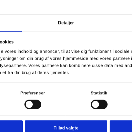
12. maj 2025, 10:00
-
12:00
Serie
Detaljer
ookies
se vores indhold og annoncer, til at vise dig funktioner til sociale
oplysninger om din brug af vores hjemmeside med vores partnere i
ysepartnere. Vores partnere kan kombinere disse data med andr
et fra din brug af deres tjenester.
Præferencer
Statistik
Hver mandag og torsdag inviterer vi indenfor til strik
samlingspunkt for alle der synes, det er hyggeligt 
koster ingenting at være med. Tilmelding er dog nød
Tillad valgte
Vi byder på en kop kaffe og te.