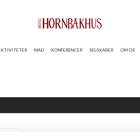
AKTIVITETER
MAD
KONFERENCER
SELSKABER
OM OS
Strikkecafé