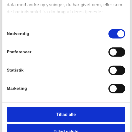
Tidspunkt:
data med andre oplysninger, du har givet dem, eller som
10:00 - 12:00
de har indsamlet fra din brug af deres tjenester.
Serie:
Samtykkevalg
Strikke Café
Nødvendig
Pris:
Præferencer
Gratis
Sted
Hornbækhus
Statistik
Skovvej 7
3100
Hornbæk
Marketing
Telefon
+4549700169
Tillad alle
Tillad valgte