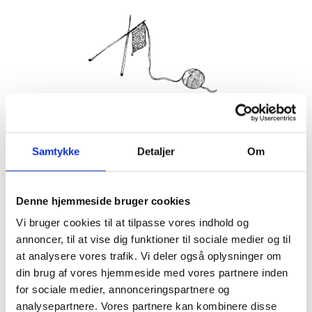
Hver mandag og torsdag inviterer vi indenfor til strik og
hækling i en af stuerne. Strikkecaféen er et samlingspunkt
Samtykke
Detaljer
Om
for alle der synes, det er hyggeligt at mødes og strikke
sammen med andre, og det koster ingenting at være med.
Tilmelding er dog nødvendig.
Denne hjemmeside bruger cookies
Vi byder på en kop kaffe og te.
Vi bruger cookies til at tilpasse vores indhold og
annoncer, til at vise dig funktioner til sociale medier og til
Info
at analysere vores trafik. Vi deler også oplysninger om
TILMELD
din brug af vores hjemmeside med vores partnere inden
Dato:
for sociale medier, annonceringspartnere og
19. maj 2025
analysepartnere. Vores partnere kan kombinere disse