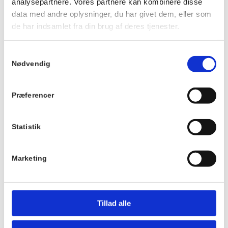
analysepartnere. Vores partnere kan kombinere disse
2025
data med andre oplysninger, du har givet dem, eller som
Tidspunkt:
de har indsamlet fra din brug af deres tjenester.
10:00 - 12:00
Serie:
Samtykkevalg
Nødvendig
Strikke Café
Pris:
Præferencer
Gratis
Sted
Statistik
Hornbækhus
Skovvej 7
3100
Hornbæk
Marketing
Telefon
+4549700169
Tillad alle