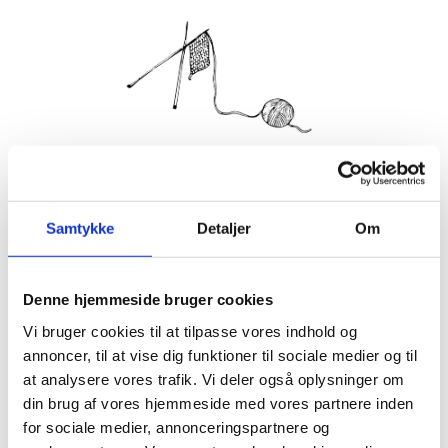
Hver mandag og torsdag inviterer vi indenfor til strik og
hækling i en af stuerne. Strikkecaféen er et samlingspunkt
Samtykke
Detaljer
Om
for alle der synes, det er hyggeligt at mødes og strikke
sammen med andre, og det koster ingenting at være med.
Tilmelding er dog nødvendig.
Vi byder på en kop kaffe og te.
Denne hjemmeside bruger cookies
Vi bruger cookies til at tilpasse vores indhold og
annoncer, til at vise dig funktioner til sociale medier og til
Info
at analysere vores trafik. Vi deler også oplysninger om
TILMELD
Dato:
din brug af vores hjemmeside med vores partnere inden
for sociale medier, annonceringspartnere og
24. november