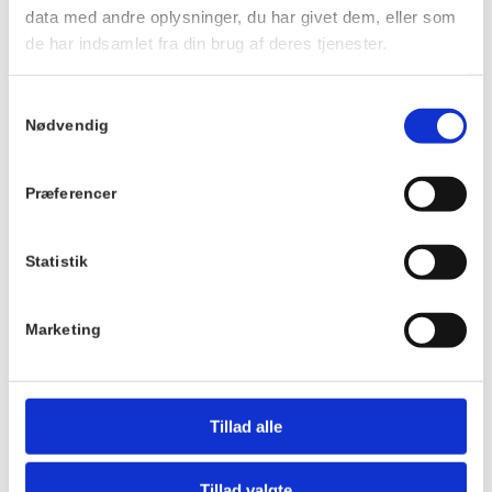
Tidspunkt:
data med andre oplysninger, du har givet dem, eller som
10:00 - 12:00
de har indsamlet fra din brug af deres tjenester.
Serie:
Samtykkevalg
Strikke Café
Nødvendig
Pris:
Præferencer
Gratis
Sted
Hornbækhus
Statistik
Skovvej 7
3100
Hornbæk
Marketing
Telefon
+4549700169
Tillad alle
Tillad valgte