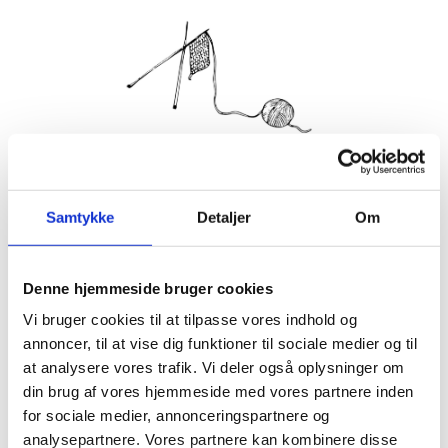
Hver mandag og torsdag inviterer vi indenfor til strik og
hækling i en af stuerne. Strikkecaféen er et samlingspunkt
Samtykke
Detaljer
Om
for alle der synes, det er hyggeligt at mødes og strikke
sammen med andre, og det koster ingenting at være med.
Tilmelding er dog nødvendig.
Denne hjemmeside bruger cookies
Vi byder på en kop kaffe og te.
Vi bruger cookies til at tilpasse vores indhold og
annoncer, til at vise dig funktioner til sociale medier og til
Info
at analysere vores trafik. Vi deler også oplysninger om
TILMELD
din brug af vores hjemmeside med vores partnere inden
Dato:
for sociale medier, annonceringspartnere og
23. februar 2026
analysepartnere. Vores partnere kan kombinere disse