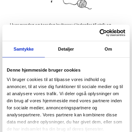
Hver mandag og torsdag inviterer vi indenfor til strik og
hækling i en af stuerne. Strikkecaféen er et samlingspunkt
for alle der synes, det er hyggeligt at mødes og strikke
sammen med andre, og det koster ingenting at være med.
Samtykke
Detaljer
Om
Tilmelding er dog nødvendig.
Vi byder på en kop kaffe og te.
Denne hjemmeside bruger cookies
Info
Vi bruger cookies til at tilpasse vores indhold og
TILMELD
annoncer, til at vise dig funktioner til sociale medier og til
Dato:
at analysere vores trafik. Vi deler også oplysninger om
11. januar 2027
din brug af vores hjemmeside med vores partnere inden
Tidspunkt:
for sociale medier, annonceringspartnere og
10:00 - 12:00
analysepartnere. Vores partnere kan kombinere disse
data med andre oplysninger, du har givet dem, eller som
Serie:
de har indsamlet fra din brug af deres tjenester.