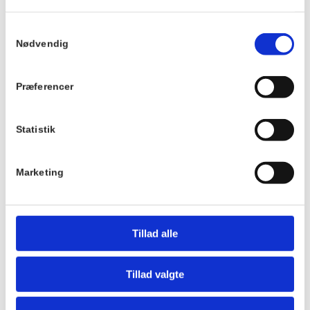
Strikke Café
Samtykkevalg
Pris:
Nødvendig
Gratis
Sted
Præferencer
Hornbækhus
Skovvej 7
3100
Hornbæk
Statistik
Telefon
Marketing
+4549700169
Tillad alle
Tillad valgte
Hotel Hornbækhus