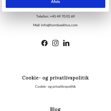
Afvis
Skovvej 7,
DK-3100 Hornbæk
Telefon:
+45 49 70 01 69
Mail:
info@hornbaekhus.com
facebook
instagram
linkedin
Cookie- og privatlivspolitik
Cookie- og privatlivspolitik
Blog