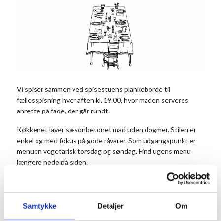
Vi spiser sammen ved spisestuens plankeborde til
fællesspisning hver aften kl. 19.00, hvor maden serveres
anrette på fade, der går rundt.
Køkkenet laver sæsonbetonet mad uden dogmer. Stilen er
enkel og med fokus på gode råvarer. Som udgangspunkt er
menuen vegetarisk torsdag og søndag. Find ugens menu
længere nede på siden.
Vi tilbyder dagligt et vegetarisk alternativ til dagens måltid.
Det er vigtigt, at du noterer antal vegetarer i
kommentarfeltet, når du bestiller dit bord.
Samtykke
Detaljer
Om