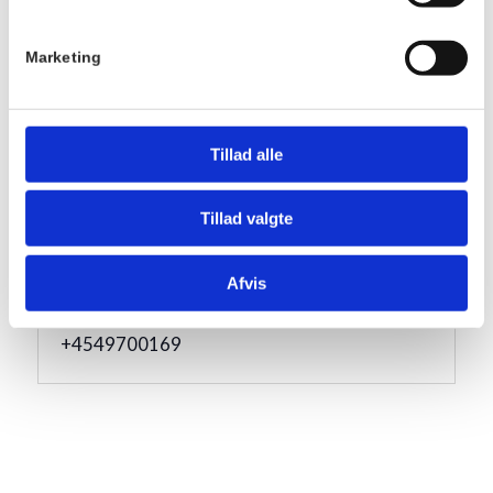
Serie:
Marketing
Fællesspisning
Pris:
DKK 175,00
Tillad alle
Sted
Hornbækhus
Tillad valgte
Skovvej 7
3100
Hornbæk
Afvis
Telefon
+4549700169