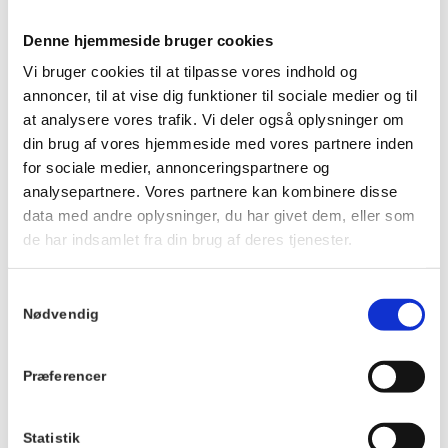
Prisen er 175 kr. for middagen pr. person og 50 kr. for
dessert. Dessert og kaffe kan købes efter maden. Børn til og
Denne hjemmeside bruger cookies
med 3 år betaler ikke.
Vi bruger cookies til at tilpasse vores indhold og
Husk at reservere dine pladser på forhånd.
annoncer, til at vise dig funktioner til sociale medier og til
Ankom gerne ca. 20 minutter før, så du kan få noget at drikke
at analysere vores trafik. Vi deler også oplysninger om
og finde en plads ved langbordet, inden maden serveres.
din brug af vores hjemmeside med vores partnere inden
Vi kan ikke tilpasse maden eller garantere veganske, mælkefri
for sociale medier, annonceringspartnere og
eller glutenfri muligheder.
analysepartnere. Vores partnere kan kombinere disse
Der tages forbehold for ændringer i menuen.
data med andre oplysninger, du har givet dem, eller som
de har indsamlet fra din brug af deres tjenester.
Du kan se menuen
HER
.
Samtykkevalg
Info
Nødvendig
TILMELD
Dato:
Præferencer
13. juni 2026
Tidspunkt:
19:00 - 21:00
Statistik