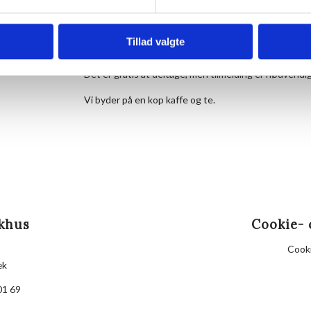
Strikkecaféen er et samlingspunkt for alle, der syn
med andre, uanset erfaring og strikkeprojekt. Tag dit
Tillad valgte
vi til et par timer i strikkeriets tegn.
Det er gratis at deltage, men tilmelding er nødvendig
Vi byder på en kop kaffe og te.
khus
Cookie- 
Cooki
æk
01 69