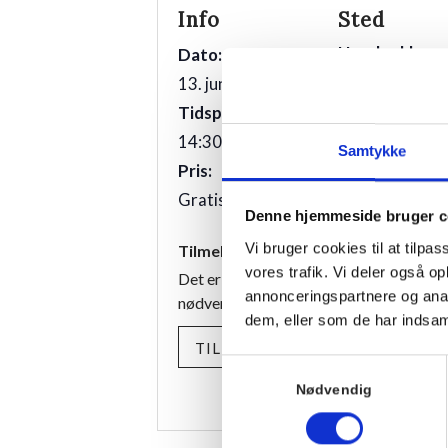
Info
Sted
Hornbækhus
Dato:
Skovvej 7
13. juni 2026
3100
Hornbæk
Tidspunkt:
14:30 - 16:30
Telefon
Samtykke
Pris:
+4549700169
Gratis
Denne hjemmeside bruger c
Vi bruger cookies til at tilpas
Tilmelding
vores trafik. Vi deler også 
Det er gratis at deltage, men tilmelding 
annonceringspartnere og anal
nødvendig.
dem, eller som de har indsaml
TILMELD
Samtykkevalg
Nødvendig