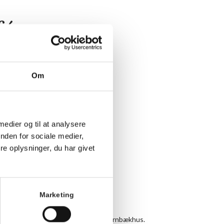
fé
Om
 medier og til at analysere
nden for sociale medier,
e oplysninger, du har givet
Marketing
 juni inviterer vi til strikkecafé på Hornbækhus.