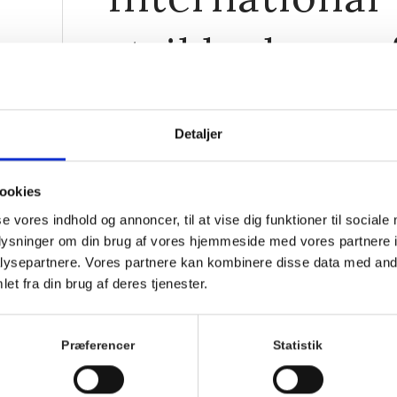
strikkedagsca
13. juni 2026, 14:30
-
16:30
Detaljer
ookies
se vores indhold og annoncer, til at vise dig funktioner til sociale
oplysninger om din brug af vores hjemmeside med vores partnere i
er
ysepartnere. Vores partnere kan kombinere disse data med andr
et fra din brug af deres tjenester.
Præferencer
Statistik
I anledning af International Strikkedag lørdag den 13.