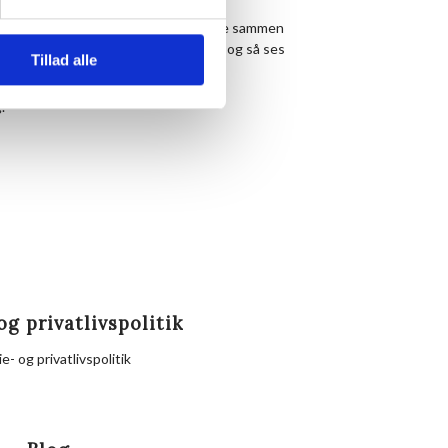
es, det er hyggeligt at mødes og nørkle sammen
 strikke- eller hækletøj under armen, og så ses
Tillad alle
.
og privatlivspolitik
e- og privatlivspolitik