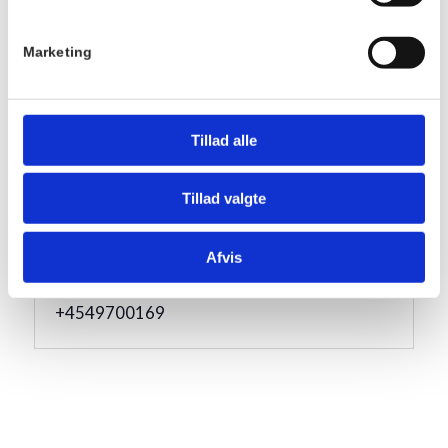
Serie:
Marketing
Fællesspisning
Pris:
DKK 175,00
Tillad alle
Sted
Hornbækhus
Tillad valgte
Skovvej 7
3100
Hornbæk
Afvis
Telefon
+4549700169