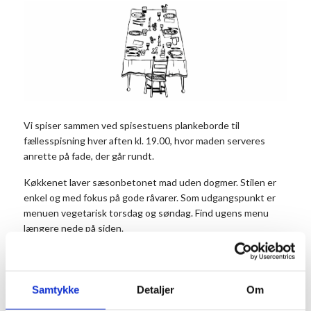
Vi spiser sammen ved spisestuens plankeborde til
fællesspisning hver aften kl. 19.00, hvor maden serveres
anrette på fade, der går rundt.
Køkkenet laver sæsonbetonet mad uden dogmer. Stilen er
enkel og med fokus på gode råvarer. Som udgangspunkt er
menuen vegetarisk torsdag og søndag. Find ugens menu
længere nede på siden.
Vi tilbyder dagligt et vegetarisk alternativ til dagens måltid.
Det er vigtigt, at du noterer antal vegetarer i
kommentarfeltet, når du bestiller dit bord.
Samtykke
Detaljer
Om