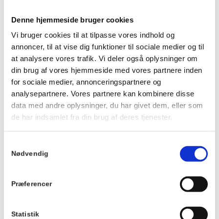
Prisen er 175 kr. for middagen pr. person og 50 kr. for
dessert. Dessert og kaffe kan købes efter maden. Børn til og
Denne hjemmeside bruger cookies
med 3 år betaler ikke.
Vi bruger cookies til at tilpasse vores indhold og
Husk at reservere dine pladser på forhånd.
annoncer, til at vise dig funktioner til sociale medier og til
Ankom gerne ca. 20 minutter før, så du kan få noget at drikke
at analysere vores trafik. Vi deler også oplysninger om
og finde en plads ved langbordet, inden maden serveres.
din brug af vores hjemmeside med vores partnere inden
Vi kan ikke tilpasse maden eller garantere veganske, mælkefri
for sociale medier, annonceringspartnere og
eller glutenfri muligheder.
analysepartnere. Vores partnere kan kombinere disse
Der tages forbehold for ændringer i menuen.
data med andre oplysninger, du har givet dem, eller som
de har indsamlet fra din brug af deres tjenester.
Du kan se menuen
HER
.
Samtykkevalg
Info
Nødvendig
TILMELD
Dato:
Præferencer
18. juni 2026
Tidspunkt:
19:00 - 21:00
Statistik