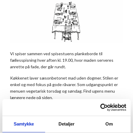
Vi spiser sammen ved spisestuens plankeborde til
fællesspisning hver aften kl. 19.00, hvor maden serveres
anrette på fade, der går rundt.
Køkkenet laver sæsonbetonet mad uden dogmer. Stilen er
enkel og med fokus på gode råvarer. Som udgangspunkt er
menuen vegetarisk torsdag og søndag. Find ugens menu
længere nede på siden.
Vi tilbyder dagligt et vegetarisk alternativ til dagens måltid.
Det er vigtigt, at du noterer antal vegetarer i
kommentarfeltet, når du bestiller dit bord.
Samtykke
Detaljer
Om