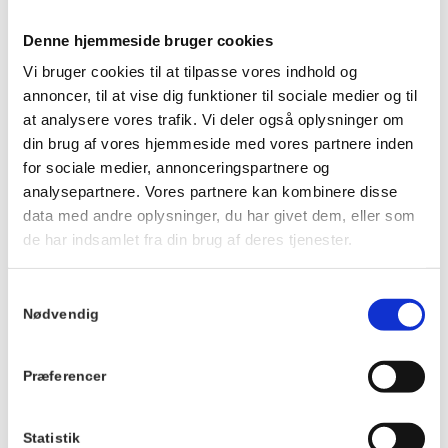
Prisen er 175 kr. for middagen pr. person og 50 kr. for
dessert. Dessert og kaffe kan købes efter maden. Børn til og
Denne hjemmeside bruger cookies
med 3 år betaler ikke.
Vi bruger cookies til at tilpasse vores indhold og
Husk at reservere dine pladser på forhånd.
annoncer, til at vise dig funktioner til sociale medier og til
Ankom gerne ca. 20 minutter før, så du kan få noget at drikke
at analysere vores trafik. Vi deler også oplysninger om
og finde en plads ved langbordet, inden maden serveres.
din brug af vores hjemmeside med vores partnere inden
Vi kan ikke tilpasse maden eller garantere veganske, mælkefri
for sociale medier, annonceringspartnere og
eller glutenfri muligheder.
analysepartnere. Vores partnere kan kombinere disse
Der tages forbehold for ændringer i menuen.
data med andre oplysninger, du har givet dem, eller som
de har indsamlet fra din brug af deres tjenester.
Du kan se menuen
HER
.
Samtykkevalg
Info
Nødvendig
TILMELD
Dato:
Præferencer
19. juni 2026
Tidspunkt:
19:00 - 21:00
Statistik