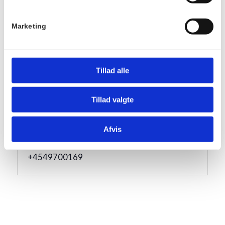
Serie:
Marketing
Fællesspisning
Pris:
DKK 175,00
Tillad alle
Sted
Hornbækhus
Tillad valgte
Skovvej 7
3100
Hornbæk
Afvis
Telefon
+4549700169