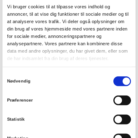
Ankom gerne ca. 20 minutter før, så du kan få noget at drikke
Vi bruger cookies til at tilpasse vores indhold og
og finde en plads ved langbordet, inden maden serveres.
annoncer, til at vise dig funktioner til sociale medier og til
Vi kan ikke tilpasse maden eller garantere veganske, mælkefri
at analysere vores trafik. Vi deler også oplysninger om
eller glutenfri muligheder.
din brug af vores hjemmeside med vores partnere inden
Der tages forbehold for ændringer i menuen.
for sociale medier, annonceringspartnere og
analysepartnere. Vores partnere kan kombinere disse
Du kan se menuen
HER
.
data med andre oplysninger, du har givet dem, eller som
de har indsamlet fra din brug af deres tjenester.
Info
TILMELD
Samtykkevalg
Dato:
Nødvendig
1. juni 2027
Tidspunkt:
Præferencer
19:00 - 21:00
Serie:
Statistik
Fællesspisning