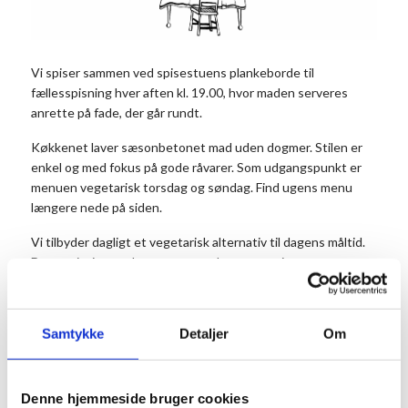
Vi spiser sammen ved spisestuens plankeborde til
fællesspisning hver aften kl. 19.00, hvor maden serveres
anrette på fade, der går rundt.
Køkkenet laver sæsonbetonet mad uden dogmer. Stilen er
enkel og med fokus på gode råvarer. Som udgangspunkt er
menuen vegetarisk torsdag og søndag. Find ugens menu
længere nede på siden.
Vi tilbyder dagligt et vegetarisk alternativ til dagens måltid.
Det er vigtigt, at du noterer antal vegetarer i
kommentarfeltet, når du bestiller dit bord.
Prisen er 175 kr. for middagen pr. person og 50 kr. for
Samtykke
Detaljer
Om
dessert. Dessert og kaffe kan købes efter maden. Børn til og
med 3 år betaler ikke.
Husk at reservere dine pladser på forhånd.
Denne hjemmeside bruger cookies