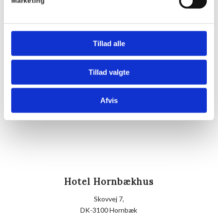
Pris:
Marketing
DKK 175,00
Sted
Hornbækhus
Tillad alle
Skovvej 7
3100
Hornbæk
Tillad valgte
Telefon
Afvis
+4549700169
Hotel Hornbækhus
Skovvej 7,
DK-3100 Hornbæk