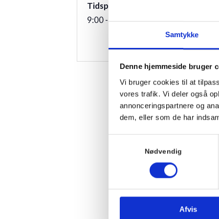
3100
Hornbæk
Tidspunkt:
9:00 - 10:00
Telefon
Samtykke
+4549700169
Denne hjemmeside bruger c
Vi bruger cookies til at tilpas
vores trafik. Vi deler også 
annonceringspartnere og anal
dem, eller som de har indsaml
Samtykkevalg
Nødvendig
Afvis