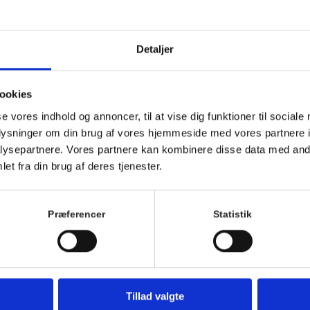
Detaljer
ookies
se vores indhold og annoncer, til at vise dig funktioner til sociale
oplysninger om din brug af vores hjemmeside med vores partnere i
ysepartnere. Vores partnere kan kombinere disse data med andr
et fra din brug af deres tjenester.
Løb med Hornbæks hyggeligste løbefamilie hver tirs
Alle er velkomne uanset niveau.
Præferencer
Statistik
Vi mødes ved trappen foran Hornbækhus ca. 5 min fø
tager imod.
Bagefter er der kaffe og morgenbolle på Hornbækhu
Det er gratis at deltage, og tilmelding er ikke nødven
Tillad valgte
Vi glæder os til at løbe med dig.