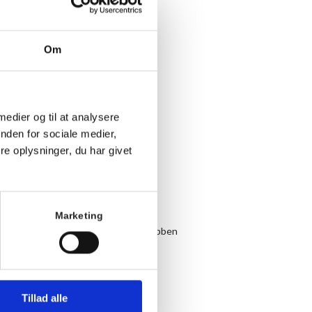
Om
 medier og til at analysere
nden for sociale medier,
e oplysninger, du har givet
dag og torsdag
Marketing
r, hvor en repræsentant fra Løbeklubben
s.
dig.
Tillad alle