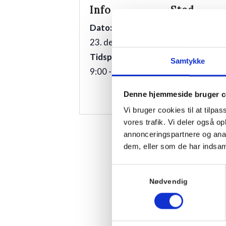
Info
Sted
Hornbækhus
Dato:
Skovvej 7
23. december 2025
3100
Hornbæk
Tidspunkt:
Samtykke
9:00 - 10:00
Telefon
+4549700169
Denne hjemmeside bruger c
Vi bruger cookies til at tilpas
vores trafik. Vi deler også 
annonceringspartnere og anal
dem, eller som de har indsaml
Samtykkevalg
Nødvendig