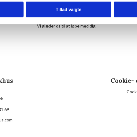
tager imod.
Bagefter er der kaffe og morgenbolle på Hornbækhu
Tillad valgte
Det er gratis at deltage, og tilmelding er ikke nødven
Vi glæder os til at løbe med dig.
khus
Cookie- 
Cooki
æk
01 69
us.com