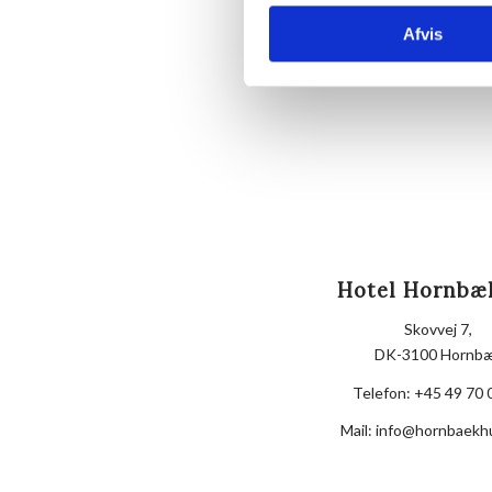
Afvis
Hotel Hornbæ
Skovvej 7,
DK-3100 Hornb
Telefon:
+45 49 70 
Mail:
info@hornbaekh