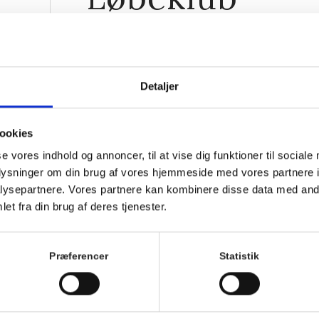
23. december 2025, 9:00
-
10:00
Detaljer
ookies
se vores indhold og annoncer, til at vise dig funktioner til sociale
oplysninger om din brug af vores hjemmeside med vores partnere i
ysepartnere. Vores partnere kan kombinere disse data med andr
et fra din brug af deres tjenester.
Præferencer
Statistik
Løb med Hornbæks hyggeligste løbefamilie hver tirs
Alle er velkomne uanset niveau.
Vi mødes ved trappen foran Hornbækhus ca. 5 min fø