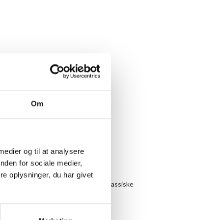
Om
 medier og til at analysere
nden for sociale medier,
e oplysninger, du har givet
 både vil arbejde med forskellige, klassiske
erfarne yogi og begynderen.