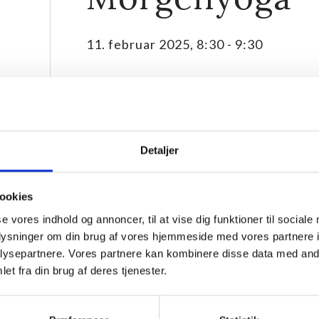
11. februar 2025, 8:30
-
9:30
Detaljer
ookies
se vores indhold og annoncer, til at vise dig funktioner til sociale
oplysninger om din brug af vores hjemmeside med vores partnere i
ysepartnere. Vores partnere kan kombinere disse data med andr
Start din dag med morgenyoga på Hornbækhus, hvor vi
et fra din brug af deres tjenester.
positioner og åndedræt. Alle kan deltage, både den 
Praktiske oplysninger: