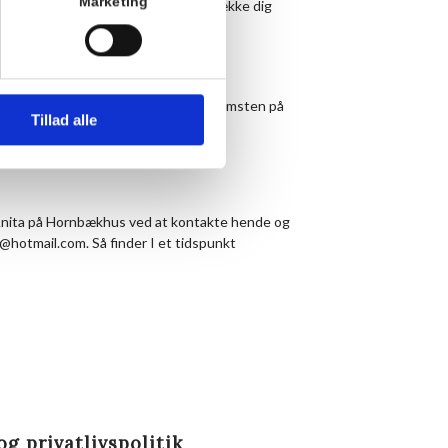
Marketing
gen yogamåtte og et tæppe, du kan dække dig
e.
vi skal lave yoga den pågældende dag.
al og vejr. Henvend dig venligst i velkomsten på
Tillad alle
 Anita på Hornbækhus ved at kontakte hende og
hotmail.com. Så finder I et tidspunkt
og privatlivspolitik