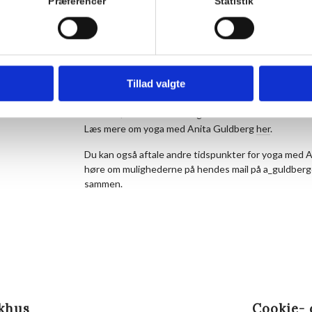
Præferencer
Statistik
Tag behageligt, afslappet tøj på og medbring din e
med under afspændingen.
Kom 15 minutter før, så du kan nå at finde dig til rett
Når du ankommer, vil du få at vide, hvor på hotellet 
Lokationen vil variere fra dag til dag afhængig af ant
Tillad valgte
Hornbækhus for mødested på dagen.
Instruktør: Anita Guldberg
Læs mere om yoga med Anita Guldberg
her
.
Du kan også aftale andre tidspunkter for yoga med
høre om mulighederne på hendes mail på a_guldberg@
sammen.
khus
Cookie- 