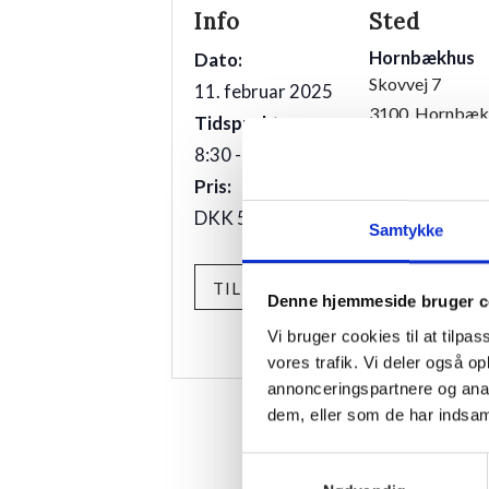
Info
Sted
Hornbækhus
Dato:
Skovvej 7
11. februar 2025
3100
Hornbæk
Tidspunkt:
8:30 - 9:30
Telefon
Pris:
+4549700169
DKK 50
Samtykke
TILMELD
Denne hjemmeside bruger c
Vi bruger cookies til at tilpas
vores trafik. Vi deler også 
annonceringspartnere og anal
dem, eller som de har indsaml
Samtykkevalg