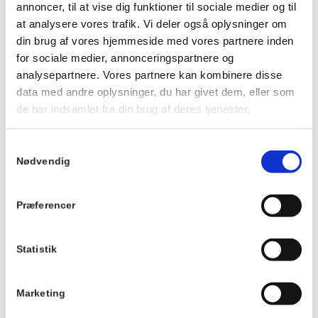
annoncer, til at vise dig funktioner til sociale medier og til
Instruktør: Anita Guldberg
at analysere vores trafik. Vi deler også oplysninger om
Læs mere om yoga med Anita Guldberg
her
.
din brug af vores hjemmeside med vores partnere inden
for sociale medier, annonceringspartnere og
Du kan også aftale andre tidspunkter for yoga med Anita på
analysepartnere. Vores partnere kan kombinere disse
Hornbækhus ved at kontakte hende og høre om
data med andre oplysninger, du har givet dem, eller som
mulighederne på hendes mail på a_guldberg@hotmail.com. Så
de har indsamlet fra din brug af deres tjenester.
finder I et tidspunkt sammen.
Samtykkevalg
Info
Nødvendig
TILMELD
Dato:
4. september 2025
Præferencer
Tidspunkt:
8:30 - 9:30
Statistik
Pris:
DKK 50
Marketing
Sted