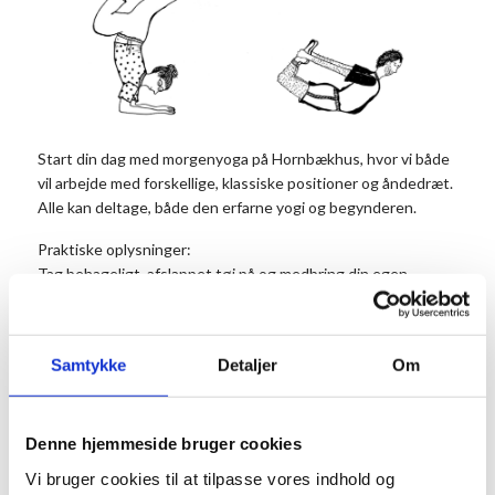
Start din dag med morgenyoga på Hornbækhus, hvor vi både
vil arbejde med forskellige, klassiske positioner og åndedræt.
Alle kan deltage, både den erfarne yogi og begynderen.
Praktiske oplysninger:
Tag behageligt, afslappet tøj på og medbring din egen
yogamåtte og et tæppe, du kan dække dig med under
afspændingen.
Kom 15 minutter før, så du kan nå at finde dig til rette.
Samtykke
Detaljer
Om
Når du ankommer, vil du få at vide, hvor på hotellet vi skal lave
yoga den pågældende dag.
Lokationen vil variere fra dag til dag afhængig af antal og vejr.
Denne hjemmeside bruger cookies
Henvend dig venligst i velkomsten på Hornbækhus for
Vi bruger cookies til at tilpasse vores indhold og
mødested på dagen.