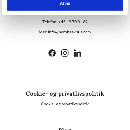
Afvis
Skovvej 7,
DK-3100 Hornbæk
Telefon:
+45 49 70 01 69
Mail:
info@hornbaekhus.com
facebook
instagram
linkedin
Cookie- og privatlivspolitik
Cookie- og privatlivspolitik