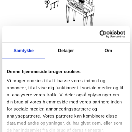
Hver torsdag fra den 2. juli til den 6. august mødes vi til Syng
Sammen i haven på Villa Strand.
Samtykke
Detaljer
Om
Tag højskolessangbogen under den ene arm eller lån en af
os. Tag også gerne din nabo med under den anden arm.
Denne hjemmeside bruger cookies
Birgit Pedersen er ved tangenterne.
Vi bruger cookies til at tilpasse vores indhold og
Det koster ikke noget at deltage, og du behøver ikke at
annoncer, til at vise dig funktioner til sociale medier og til
tilmelde dig. Kom i god tid, så du kan finde dig et sted at
at analysere vores trafik. Vi deler også oplysninger om
sidde.
din brug af vores hjemmeside med vores partnere inden
Koldt og varmt til sangstemmen kan købes i strandbaren.
for sociale medier, annonceringspartnere og
analysepartnere. Vores partnere kan kombinere disse
Ønsker I at deltage i aftenens fællesspisning, kan i holde øje
data med andre oplysninger, du har givet dem, eller som
med menuen og reservere pladser
HER
.
de har indsamlet fra din brug af deres tjenester.