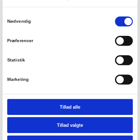
I tilfælde af regn, synger vi i Pejsestuen på Hornbækhus.
Samtykkevalg
Nødvendig
Info
Sted
Villa Strand
Dato:
Præferencer
Kystvej 12
9. juli 2026
3100
Tidspunkt:
Statistik
20:00 - 21:00
Pris:
Marketing
Gratis
Tillad alle
Tillad valgte
Hotel Hornbækhus