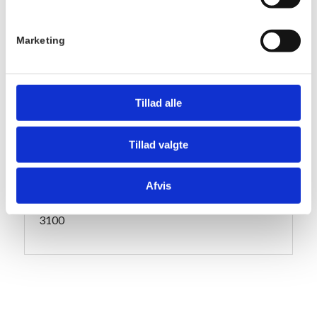
Tidspunkt:
ved afbud.
17:30 - 18:30
Marketing
Serie:
TILMELD
Vin og Vokaler på
Villa Strand
Tillad alle
Pris:
DKK 100,00
Tillad valgte
Sted
Villa Strand
Afvis
Kystvej 12
3100