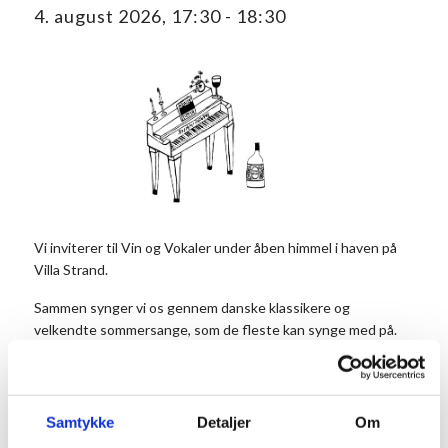
4. august 2026, 17:30
-
18:30
Vi inviterer til Vin og Vokaler under åben himmel i haven på
Villa Strand.
Sammen synger vi os gennem danske klassikere og
velkendte sommersange, som de fleste kan synge med på.
Hver aften har sit eget tema, der sætter tonen for sangene
og stemningen.
Det eneste, der kræves, er lysten til at synge med og være
Samtykke
Detaljer
Om
en del af fællesskabet.