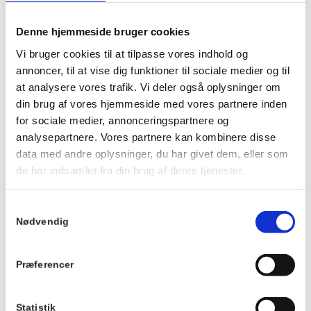
Det koster 100 kr. at deltage, og prisen inkluderer et glas vin.
Denne hjemmeside bruger cookies
Glæd dig til følgende temaer:
Vi bruger cookies til at tilpasse vores indhold og
Den 30/6: Danske klassikere – Skål med Kim, Anne & Shu-bi-
annoncer, til at vise dig funktioner til sociale medier og til
dua
at analysere vores trafik. Vi deler også oplysninger om
Den 7/7: Skål & Skrål – De store fællessange
din brug af vores hjemmeside med vores partnere inden
Den 21/7: 80’er-fest – Hårspray og hits
Den 28/7: Hornbæk ved havet – Sange om vand, sommer og
for sociale medier, annonceringspartnere og
frihed
analysepartnere. Vores partnere kan kombinere disse
Den 4/8: Melodi Grand Prix – Alt det som ingen ser
data med andre oplysninger, du har givet dem, eller som
de har indsamlet fra din brug af deres tjenester.
Vi synger udendørs i haven.
Vi glæder os til at synge med dig!
Samtykkevalg
Nødvendig
Info
Tilmelding
Præferencer
Dato:
Vi har desværre ikke
mulighed for at
4. august 2026
Statistik
refundere betalingen